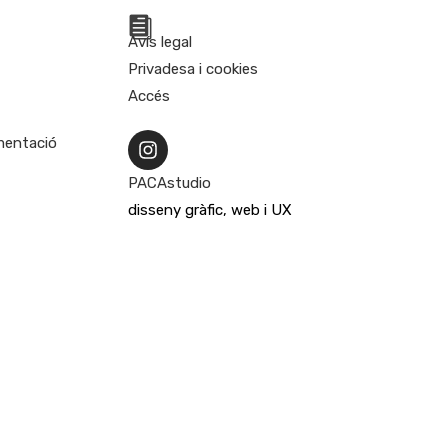
Avís legal
Privadesa i cookies
Accés
umentació
PACAstudio
disseny gràfic, web i UX