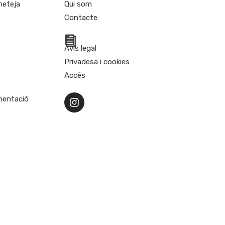
 neteja
Qui som
Contacte
Avís legal
Privadesa i cookies
Accés
umentació