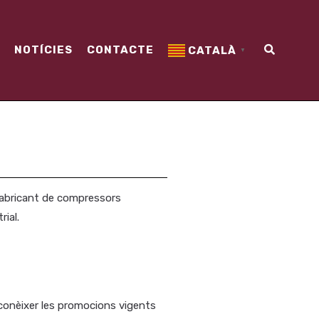
NOTÍCIES
CONTACTE
CATALÀ
▼
abricant de compressors
rial.
 conèixer les promocions vigents