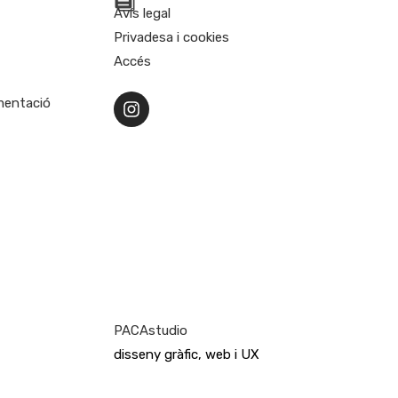
Avís legal
Privadesa i cookies
Accés
umentació
PACAstudio
disseny gràfic, web i UX