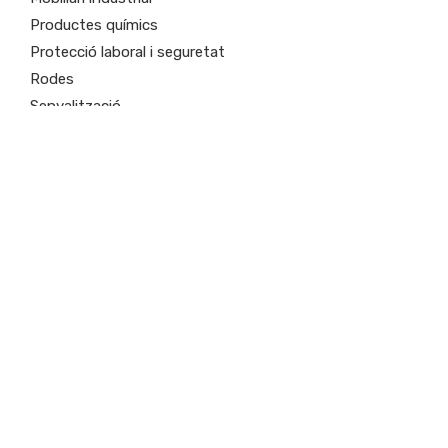
Productes químics
Protecció laboral i seguretat
Rodes
Senyalització
Soldadura
Valvuleria i vapor
Vestuari
Transmissió i rodaments
Altres categories
Productes
Marques
Qui som
Contacte