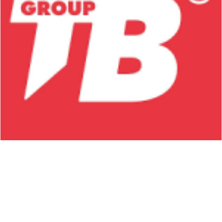
TB
L'empresa es dedica a la protecció laboral i seguretat,
vestuari i senyalització.
Continueu Llegint